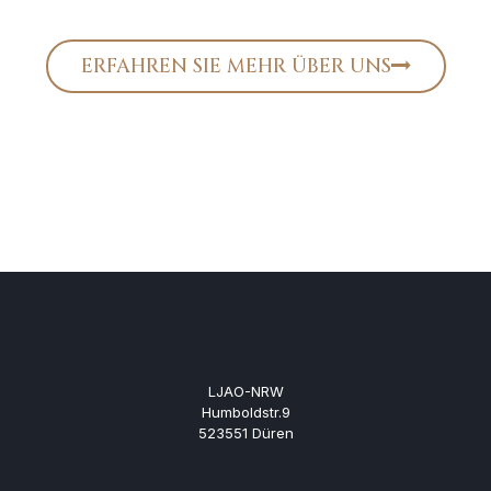
ERFAHREN SIE MEHR ÜBER UNS
LJAO-NRW
Humboldstr.9
523551 Düren